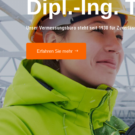
Dipl.-Ing
Unser Vermessungsbüro steht seit 1930 für Zuverläss
Erfahren Sie mehr