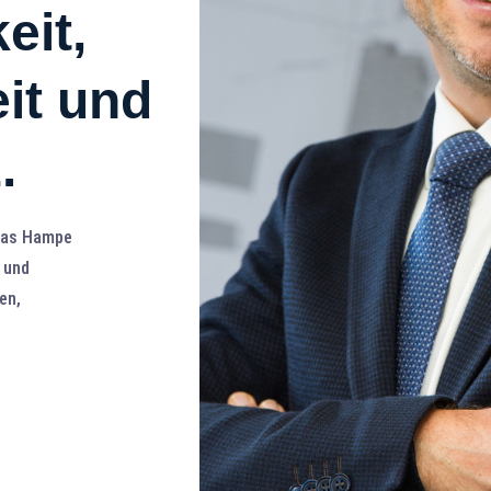
eit,
eit und
.
mas Hampe
 und
en,